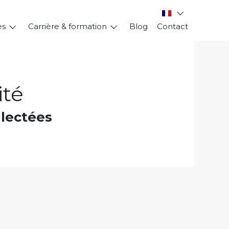
es
Carrière & formation
Blog
Contact
ité
llectées