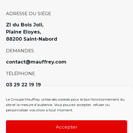
ADRESSE DU SIÈGE
ZI du Bois Joli,
Plaine Eloyes,
88200 Saint-Nabord
DEMANDES
contact@mauffrey.com
TÉLÉPHONE
03 29 22 19 19
Politique RH
Le Groupe Mauffrey utilise des cookies pour le bon fonctionnement du
Politique de confidentialité
site et la mesure d’audience. Vous pouvez accepter, refuser ou
personnaliser vos choix à tout moment.
Politique de cookies (EU)
Charte des bonnes pratiques sur les réseaux
sociaux
Accepter