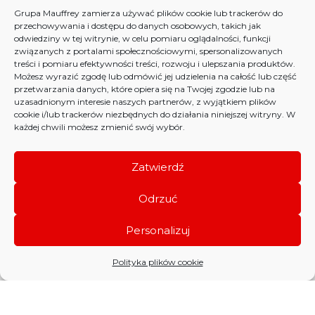
Grupa Mauffrey zamierza używać plików cookie lub trackerów do
przechowywania i dostępu do danych osobowych, takich jak
odwiedziny w tej witrynie, w celu pomiaru oglądalności, funkcji
związanych z portalami społecznościowymi, spersonalizowanych
treści i pomiaru efektywności treści, rozwoju i ulepszania produktów.
Grupa Mauffrey, firma
Możesz wyrazić zgodę lub odmówić jej udzielenia na całość lub część
transportowa inwestująca w
przetwarzania danych, które opiera się na Twojej zgodzie lub na
uzasadnionym interesie naszych partnerów, z wyjątkiem plików
alternatywne źródła energii
cookie i/lub trackerów niezbędnych do działania niniejszej witryny. W
każdej chwili możesz zmienić swój wybór.
Zatwierdź
Odrzuć
Personalizuj
Polityka plików cookie