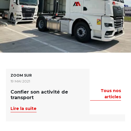
ZOOM SUR
19 MAI 2021
Tous nos
Vous aimerez aussi
Confier son activité de
articles
transport
Lire la suite