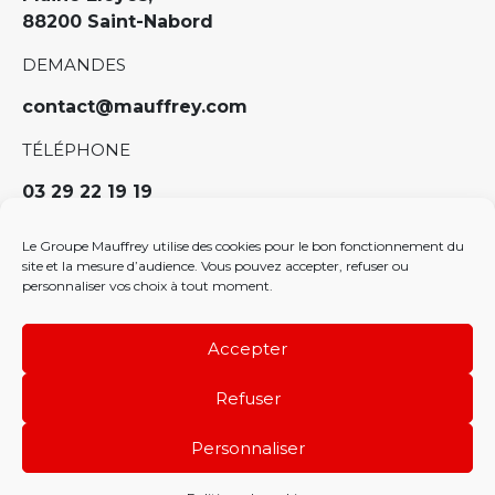
88200 Saint-Nabord
DEMANDES
contact@mauffrey.com
TÉLÉPHONE
03 29 22 19 19
Politique RH
Le Groupe Mauffrey utilise des cookies pour le bon fonctionnement du
Politique de confidentialité
site et la mesure d’audience. Vous pouvez accepter, refuser ou
personnaliser vos choix à tout moment.
Politique de cookies (EU)
Charte des bonnes pratiques sur les réseaux
sociaux
Accepter
Refuser
Personnaliser
Lézards
Création
Site internet créé par